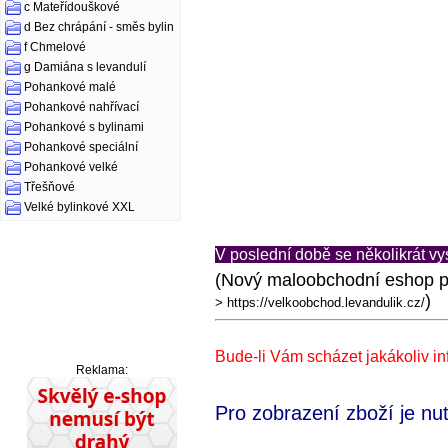
c Mateřídouškové
d Bez chrápání - směs bylin
f Chmelové
g Damiána s levandulí
Pohankové malé
Pohankové nahřívací
Pohankové s bylinami
Pohankové speciální
Pohankové velké
Třešňové
Velké bylinkové XXL
V poslední době se několikrát vy
(Nový maloobchodní eshop p
)
>
https://velkoobchod.levandulik.cz/
Bude-li Vám scházet jakákoliv i
Reklama:
Pro zobrazení zboží je nut