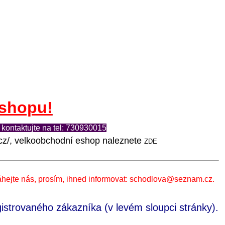
shopu!
 kontaktujte na tel: 730930015
cz/, velko
obchodní eshop naleznete
ZDE
áhejte nás, prosím, ihned informovat: schodlova@seznam.cz.
gistrovaného zákazníka (v levém sloupci stránky).