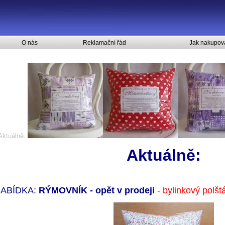
O nás
Reklamační řád
Jak nakupov
Aktuálně:
Aktuálně:
NABÍDKA:
RÝMOVNÍK - opět v prodeji
- bylinkový polš