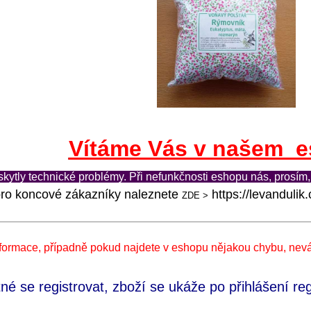
Vítáme Vás v našem e
skytly technické problémy. Při nefunkčnosti eshopu nás, prosím,
ro koncové zákazníky naleznete
https://levandulik.
ZDE >
nformace, případně pokud najdete v eshopu nějakou chybu, nev
né se registrovat, zboží se ukáže po přihlášení re