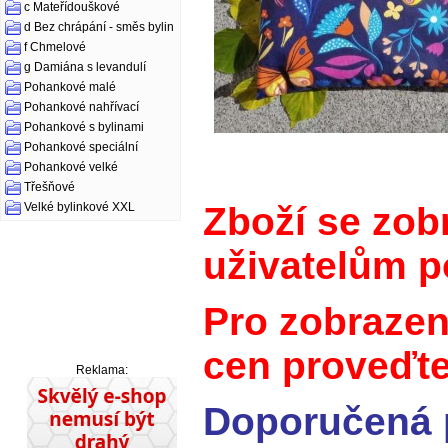
c Mateřídouškové
d Bez chrápání - směs bylin
f Chmelové
g Damiána s levandulí
Pohankové malé
Pohankové nahřívací
Pohankové s bylinami
Pohankové speciální
Pohankové velké
Třešňové
Zboží se zob
Velké bylinkové XXL
uživatelům po
Pro zobrazen
cen proveďte 
Reklama:
Doporučená 