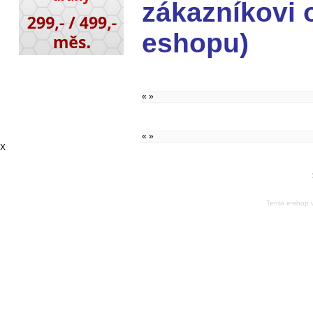
zákazníkovi 
eshopu)
«
»
«
»
X
Tento e-shop 