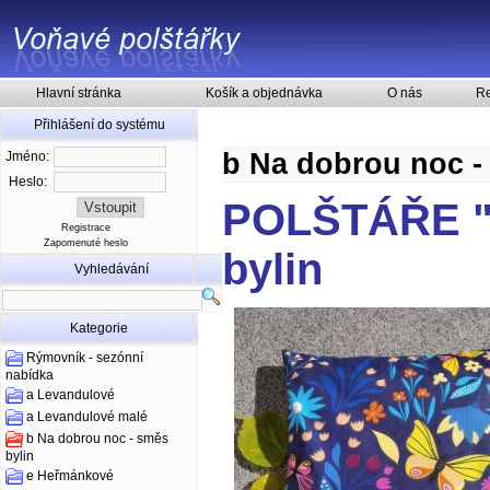
Hlavní stránka
Košík a objednávka
O nás
Re
Přihlášení do systému
b Na dobrou noc -
Jméno:
Heslo:
POLŠTÁŘE "
Registrace
Zapomenuté heslo
bylin
Vyhledávání
Kategorie
Rýmovník - sezónní
nabídka
a Levandulové
a Levandulové malé
b Na dobrou noc - směs
bylin
e Heřmánkové