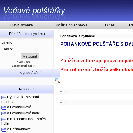
Hlavní stránka
Košík a objednávka
O nás
Re
Přihlášení do systému
Pohankové s bylinami
Jméno:
POHANKOVÉ POLŠTÁŘE S BYLIN
Heslo:
Zboží se zobrazuje pouze regist
Registrace
Zapomenuté heslo
Pro zobrazení zboží a velkoobcho
Vyhledávání
Kategorie
«
»
Rýmovník - sezónní
nabídka
«
»
a Levandulové
a Levandulové malé
b Na dobrou noc - směs
bylin
e Heřmánkové